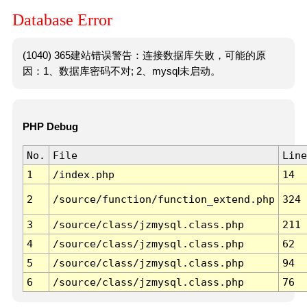
Database Error
(1040) 365建站错误警告：连接数据库失败，可能的原
因：1、数据库密码不对; 2、mysql未启动。
PHP Debug
No.
File
Line
1
/index.php
14
2
/source/function/function_extend.php
324
3
/source/class/jzmysql.class.php
211
4
/source/class/jzmysql.class.php
62
5
/source/class/jzmysql.class.php
94
6
/source/class/jzmysql.class.php
76