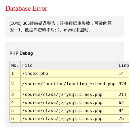
Database Error
(1040) 365建站错误警告：连接数据库失败，可能的原
因：1、数据库密码不对; 2、mysql未启动。
PHP Debug
No.
File
Line
1
/index.php
14
2
/source/function/function_extend.php
324
3
/source/class/jzmysql.class.php
211
4
/source/class/jzmysql.class.php
62
5
/source/class/jzmysql.class.php
94
6
/source/class/jzmysql.class.php
76