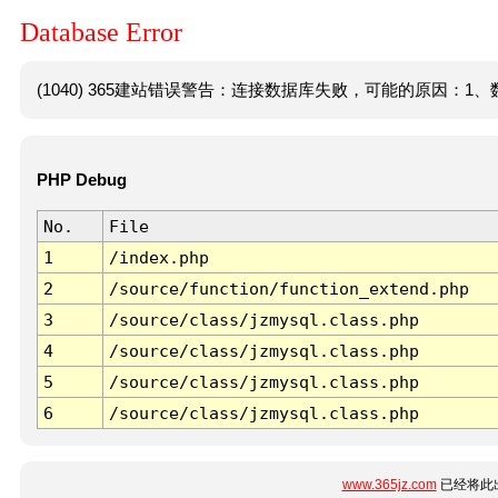
Database Error
(1040) 365建站错误警告：连接数据库失败，可能的原因：1、数
PHP Debug
No.
File
1
/index.php
2
/source/function/function_extend.php
3
/source/class/jzmysql.class.php
4
/source/class/jzmysql.class.php
5
/source/class/jzmysql.class.php
6
/source/class/jzmysql.class.php
www.365jz.com
已经将此