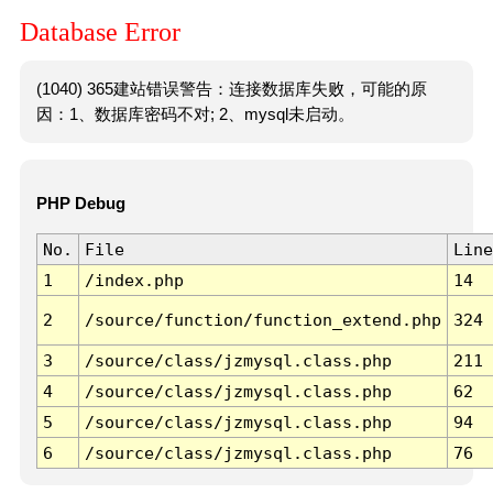
Database Error
(1040) 365建站错误警告：连接数据库失败，可能的原
因：1、数据库密码不对; 2、mysql未启动。
PHP Debug
No.
File
Line
1
/index.php
14
2
/source/function/function_extend.php
324
3
/source/class/jzmysql.class.php
211
4
/source/class/jzmysql.class.php
62
5
/source/class/jzmysql.class.php
94
6
/source/class/jzmysql.class.php
76