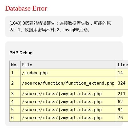
Database Error
(1040) 365建站错误警告：连接数据库失败，可能的原
因：1、数据库密码不对; 2、mysql未启动。
PHP Debug
No.
File
Line
1
/index.php
14
2
/source/function/function_extend.php
324
3
/source/class/jzmysql.class.php
211
4
/source/class/jzmysql.class.php
62
5
/source/class/jzmysql.class.php
94
6
/source/class/jzmysql.class.php
76