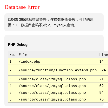
Database Error
(1040) 365建站错误警告：连接数据库失败，可能的原
因：1、数据库密码不对; 2、mysql未启动。
PHP Debug
No.
File
Line
1
/index.php
14
2
/source/function/function_extend.php
324
3
/source/class/jzmysql.class.php
211
4
/source/class/jzmysql.class.php
62
5
/source/class/jzmysql.class.php
94
6
/source/class/jzmysql.class.php
76