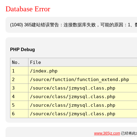
Database Error
(1040) 365建站错误警告：连接数据库失败，可能的原因：1、数
PHP Debug
No.
File
1
/index.php
2
/source/function/function_extend.php
3
/source/class/jzmysql.class.php
4
/source/class/jzmysql.class.php
5
/source/class/jzmysql.class.php
6
/source/class/jzmysql.class.php
www.365jz.com
已经将此