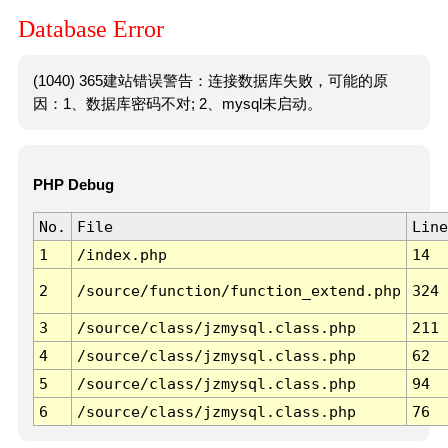
Database Error
(1040) 365建站错误警告：连接数据库失败，可能的原
因：1、数据库密码不对; 2、mysql未启动。
PHP Debug
No.
File
Line
1
/index.php
14
2
/source/function/function_extend.php
324
3
/source/class/jzmysql.class.php
211
4
/source/class/jzmysql.class.php
62
5
/source/class/jzmysql.class.php
94
6
/source/class/jzmysql.class.php
76