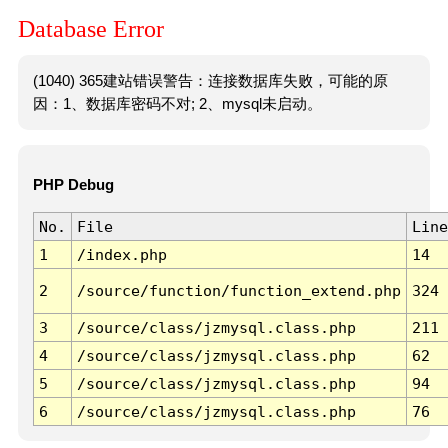
Database Error
(1040) 365建站错误警告：连接数据库失败，可能的原
因：1、数据库密码不对; 2、mysql未启动。
PHP Debug
No.
File
Line
1
/index.php
14
2
/source/function/function_extend.php
324
3
/source/class/jzmysql.class.php
211
4
/source/class/jzmysql.class.php
62
5
/source/class/jzmysql.class.php
94
6
/source/class/jzmysql.class.php
76