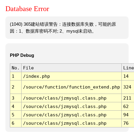
Database Error
(1040) 365建站错误警告：连接数据库失败，可能的原
因：1、数据库密码不对; 2、mysql未启动。
PHP Debug
No.
File
Line
1
/index.php
14
2
/source/function/function_extend.php
324
3
/source/class/jzmysql.class.php
211
4
/source/class/jzmysql.class.php
62
5
/source/class/jzmysql.class.php
94
6
/source/class/jzmysql.class.php
76