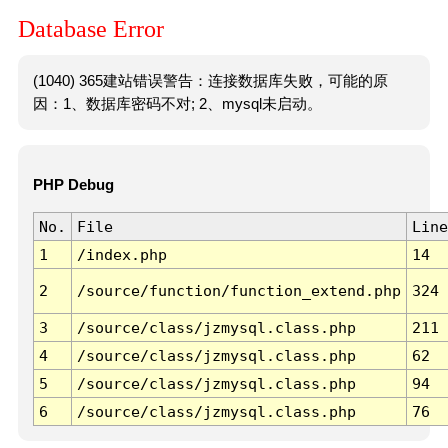
Database Error
(1040) 365建站错误警告：连接数据库失败，可能的原
因：1、数据库密码不对; 2、mysql未启动。
PHP Debug
No.
File
Line
1
/index.php
14
2
/source/function/function_extend.php
324
3
/source/class/jzmysql.class.php
211
4
/source/class/jzmysql.class.php
62
5
/source/class/jzmysql.class.php
94
6
/source/class/jzmysql.class.php
76