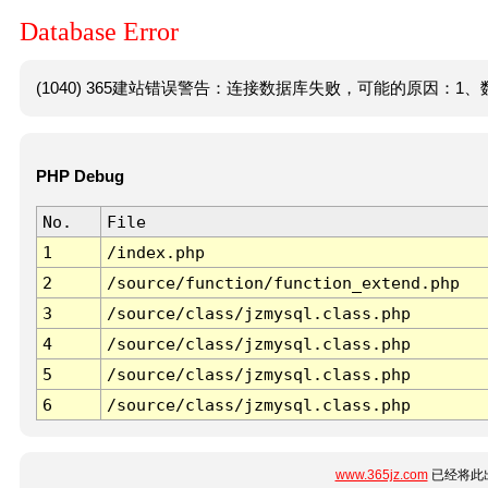
Database Error
(1040) 365建站错误警告：连接数据库失败，可能的原因：1、数
PHP Debug
No.
File
1
/index.php
2
/source/function/function_extend.php
3
/source/class/jzmysql.class.php
4
/source/class/jzmysql.class.php
5
/source/class/jzmysql.class.php
6
/source/class/jzmysql.class.php
www.365jz.com
已经将此