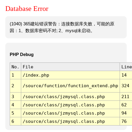
Database Error
(1040) 365建站错误警告：连接数据库失败，可能的原
因：1、数据库密码不对; 2、mysql未启动。
PHP Debug
No.
File
Line
1
/index.php
14
2
/source/function/function_extend.php
324
3
/source/class/jzmysql.class.php
211
4
/source/class/jzmysql.class.php
62
5
/source/class/jzmysql.class.php
94
6
/source/class/jzmysql.class.php
76