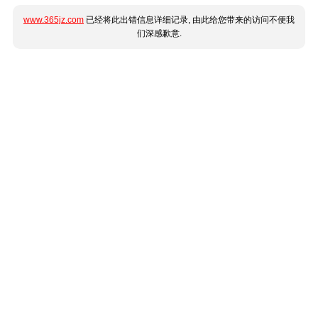
www.365jz.com
已经将此出错信息详细记录, 由此给您带来的访问不便我
们深感歉意.