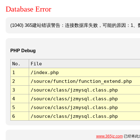
Database Error
(1040) 365建站错误警告：连接数据库失败，可能的原因：1、数
PHP Debug
No.
File
1
/index.php
2
/source/function/function_extend.php
3
/source/class/jzmysql.class.php
4
/source/class/jzmysql.class.php
5
/source/class/jzmysql.class.php
6
/source/class/jzmysql.class.php
www.365jz.com
已经将此