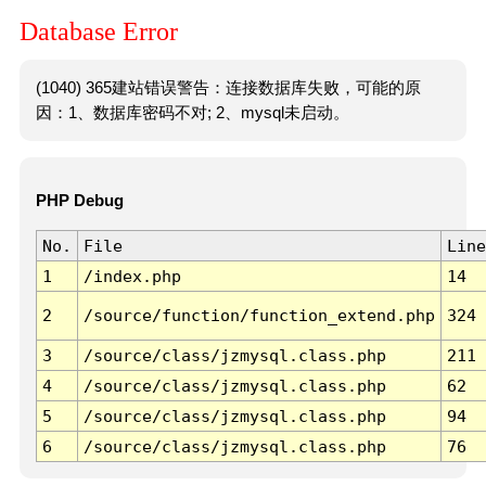
Database Error
(1040) 365建站错误警告：连接数据库失败，可能的原
因：1、数据库密码不对; 2、mysql未启动。
PHP Debug
No.
File
Line
1
/index.php
14
2
/source/function/function_extend.php
324
3
/source/class/jzmysql.class.php
211
4
/source/class/jzmysql.class.php
62
5
/source/class/jzmysql.class.php
94
6
/source/class/jzmysql.class.php
76