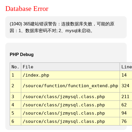
Database Error
(1040) 365建站错误警告：连接数据库失败，可能的原
因：1、数据库密码不对; 2、mysql未启动。
PHP Debug
No.
File
Line
1
/index.php
14
2
/source/function/function_extend.php
324
3
/source/class/jzmysql.class.php
211
4
/source/class/jzmysql.class.php
62
5
/source/class/jzmysql.class.php
94
6
/source/class/jzmysql.class.php
76