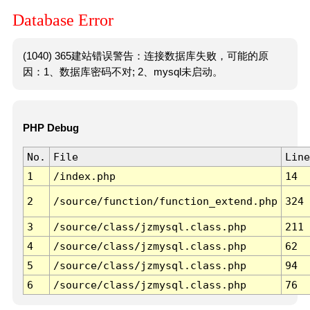
Database Error
(1040) 365建站错误警告：连接数据库失败，可能的原
因：1、数据库密码不对; 2、mysql未启动。
PHP Debug
No.
File
Line
1
/index.php
14
2
/source/function/function_extend.php
324
3
/source/class/jzmysql.class.php
211
4
/source/class/jzmysql.class.php
62
5
/source/class/jzmysql.class.php
94
6
/source/class/jzmysql.class.php
76