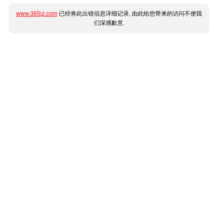
www.365jz.com
已经将此出错信息详细记录, 由此给您带来的访问不便我
们深感歉意.