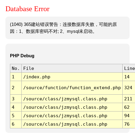
Database Error
(1040) 365建站错误警告：连接数据库失败，可能的原
因：1、数据库密码不对; 2、mysql未启动。
PHP Debug
No.
File
Line
1
/index.php
14
2
/source/function/function_extend.php
324
3
/source/class/jzmysql.class.php
211
4
/source/class/jzmysql.class.php
62
5
/source/class/jzmysql.class.php
94
6
/source/class/jzmysql.class.php
76