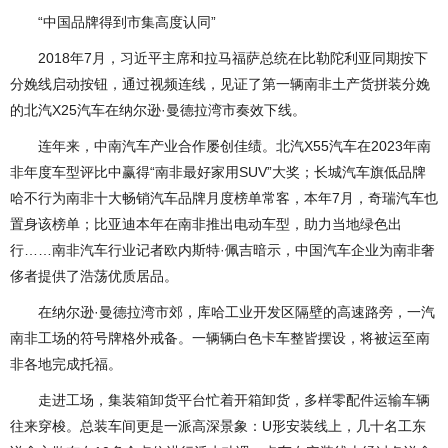
“中国品牌得到市集高度认同”
2018年7月，习近平主席和拉马福萨总统在比勒陀利亚同期按下
分娩线启动按钮，通过视频连线，见证了第一辆南非土产货拼装分娩
的北汽X25汽车在纳尔逊·曼德拉湾市奏效下线。
连年来，中南汽车产业合作屡创佳绩。北汽X55汽车在2023年南
非年度车型评比中赢得“南非最好家用SUV”大奖；长城汽车旗低品牌
哈不行为南非十大畅销汽车品牌月度榜单常客，本年7月，奇瑞汽车也
置身该榜单；比亚迪本年在南非推出电动车型，助力当地绿色出
行……南非汽车行业记者欧内斯特·佩吉暗示，中国汽车企业为南非奢
侈者提供了浩荡优质居品。
在纳尔逊·曼德拉湾市郊，库哈工业开发区隔壁的高速路旁，一汽
南非工场的符号牌格外戒备。一辆辆白色卡车整皆摆设，将被运至南
非各地完成托福。
走进工场，集装箱卸货平台忙着开箱卸货，多样零配件运输车辆
往来穿梭。总装车间更是一派高深景象：U形安装线上，几十名工东