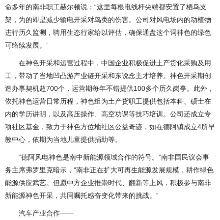
命多年的南非职工赫尔顿说：“这里每根电线杆尖端都安置了栖鸟支
架，为的即是减少输电开采对鸟类的伤害。公司对风电场内的动植物
进行历久监测，聘用生态行家给以评估，确保通盘这个词神色的绿色
可络续发展。”
在神色开采和运营过程中，中国企业积极促进土产货化采购及用
工，带动了当地凹凸游产业链开采和东说念主才培养。神色开采期创
造办事契机超700个，运营期每年不错提供100多个历久岗亭。此外，
依托神色运营日常历程，神色组为土产货职工提供包括本科、硕士在
内的学历讲明，以及高压操作、高空功课等技巧培训。公司还成立专
项社区基金，致力于神色方位地社区公益奇迹，如在德阿镇成立4所早
教中心，依期为当地儿童提供捐助等。
“德阿风电神色是南中新能源领域合作的符号。”南非国民议会事
务主席弗罗里克暗示，“南非正在扩大可再生能源发展规模，耕作绿色
能源供应武艺。但愿中方企业推崇时代、翻新等上风，积极参与南非
新能源神色开采，共同嘱托感奋变化带来的挑战。”
汽车产业合作——