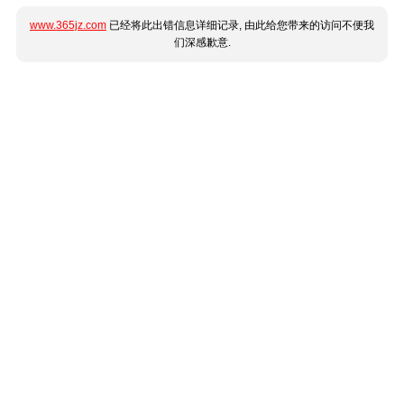
www.365jz.com
已经将此出错信息详细记录, 由此给您带来的访问不便我
们深感歉意.