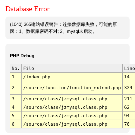
Database Error
(1040) 365建站错误警告：连接数据库失败，可能的原
因：1、数据库密码不对; 2、mysql未启动。
PHP Debug
No.
File
Line
1
/index.php
14
2
/source/function/function_extend.php
324
3
/source/class/jzmysql.class.php
211
4
/source/class/jzmysql.class.php
62
5
/source/class/jzmysql.class.php
94
6
/source/class/jzmysql.class.php
76