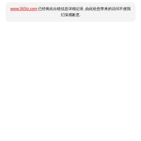
www.365jz.com
已经将此出错信息详细记录, 由此给您带来的访问不便我
们深感歉意.