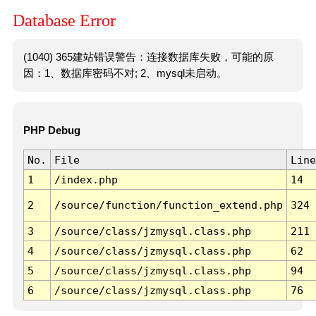
Database Error
(1040) 365建站错误警告：连接数据库失败，可能的原
因：1、数据库密码不对; 2、mysql未启动。
PHP Debug
No.
File
Line
1
/index.php
14
2
/source/function/function_extend.php
324
3
/source/class/jzmysql.class.php
211
4
/source/class/jzmysql.class.php
62
5
/source/class/jzmysql.class.php
94
6
/source/class/jzmysql.class.php
76