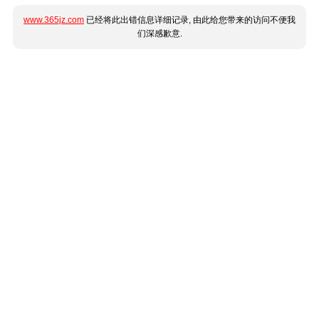
www.365jz.com
已经将此出错信息详细记录, 由此给您带来的访问不便我
们深感歉意.