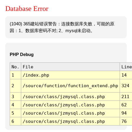
Database Error
(1040) 365建站错误警告：连接数据库失败，可能的原
因：1、数据库密码不对; 2、mysql未启动。
PHP Debug
No.
File
Line
1
/index.php
14
2
/source/function/function_extend.php
324
3
/source/class/jzmysql.class.php
211
4
/source/class/jzmysql.class.php
62
5
/source/class/jzmysql.class.php
94
6
/source/class/jzmysql.class.php
76