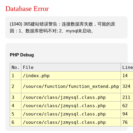
Database Error
(1040) 365建站错误警告：连接数据库失败，可能的原
因：1、数据库密码不对; 2、mysql未启动。
PHP Debug
No.
File
Line
1
/index.php
14
2
/source/function/function_extend.php
324
3
/source/class/jzmysql.class.php
211
4
/source/class/jzmysql.class.php
62
5
/source/class/jzmysql.class.php
94
6
/source/class/jzmysql.class.php
76