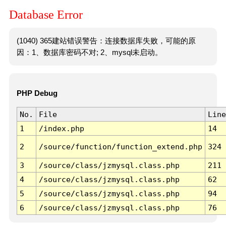
Database Error
(1040) 365建站错误警告：连接数据库失败，可能的原
因：1、数据库密码不对; 2、mysql未启动。
PHP Debug
No.
File
Line
1
/index.php
14
2
/source/function/function_extend.php
324
3
/source/class/jzmysql.class.php
211
4
/source/class/jzmysql.class.php
62
5
/source/class/jzmysql.class.php
94
6
/source/class/jzmysql.class.php
76