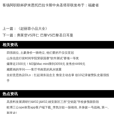
客场阿职联杯萨米恩托巴拉卡斯中央圣塔菲联发布于：福建省
上一篇：
《赵丽蓉小品大全》
下一篇：
弗莱堡VS拜仁 巴黎VS巴黎圣日耳曼
相关资讯
四强就位, 土豪身价一骑绝尘, 他们要的不仅仅亚冠
山东信息行状时间学院荣获国赛“软件测试”赛项一等奖
爆降近1500元！M2版Mac mini降到3059元 发售价4499元
藏匿画的学问——客厅书画里的风水慎重
全好意思热议DLo：扛起湖东说念主 詹皇主动击掌 创10记录被赞队史最强投
手
热点资讯
高质料发展调研行&#32;|&#32;雄安新区三所“交钥匙”学校参预新阶段
欧博三公ope体育app客户端下载_李凯尔欲一脉相传, 并身披一号战袍, 第一,
那里走!