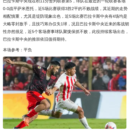
巴拉卡斯中央现在积11分暂列联赛第5，球队在最近的一轮联赛客场
0-0战平萨米恩托，近5场比赛获得3胜2平的不败战绩，其近期的走势
相配慎重，尤其是堤防现象出色，近5场比赛巴拉卡斯中央有4场均是
大略零封敌手，且技巧筹办仅失1球，况且巴拉卡斯中央近来的客战韧
性亦然很足，近5个客场赛事球队聚拢保抓不败，此役持续客场出击，
巴拉卡斯中央的推崇依旧值得期待。
本场参考：平负