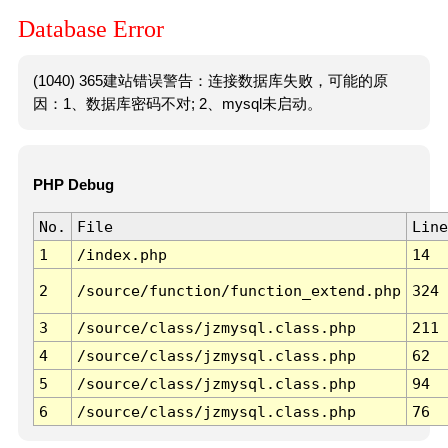
Database Error
(1040) 365建站错误警告：连接数据库失败，可能的原
因：1、数据库密码不对; 2、mysql未启动。
PHP Debug
No.
File
Line
1
/index.php
14
2
/source/function/function_extend.php
324
3
/source/class/jzmysql.class.php
211
4
/source/class/jzmysql.class.php
62
5
/source/class/jzmysql.class.php
94
6
/source/class/jzmysql.class.php
76