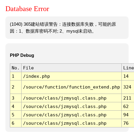
Database Error
(1040) 365建站错误警告：连接数据库失败，可能的原
因：1、数据库密码不对; 2、mysql未启动。
PHP Debug
No.
File
Line
1
/index.php
14
2
/source/function/function_extend.php
324
3
/source/class/jzmysql.class.php
211
4
/source/class/jzmysql.class.php
62
5
/source/class/jzmysql.class.php
94
6
/source/class/jzmysql.class.php
76