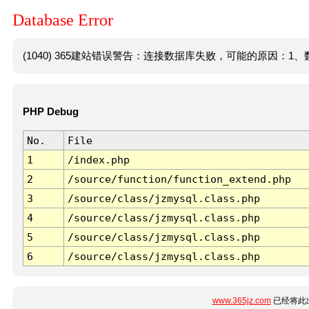
Database Error
(1040) 365建站错误警告：连接数据库失败，可能的原因：1、数
PHP Debug
No.
File
1
/index.php
2
/source/function/function_extend.php
3
/source/class/jzmysql.class.php
4
/source/class/jzmysql.class.php
5
/source/class/jzmysql.class.php
6
/source/class/jzmysql.class.php
www.365jz.com
已经将此