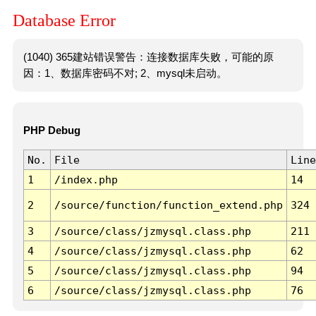
Database Error
(1040) 365建站错误警告：连接数据库失败，可能的原
因：1、数据库密码不对; 2、mysql未启动。
PHP Debug
No.
File
Line
1
/index.php
14
2
/source/function/function_extend.php
324
3
/source/class/jzmysql.class.php
211
4
/source/class/jzmysql.class.php
62
5
/source/class/jzmysql.class.php
94
6
/source/class/jzmysql.class.php
76