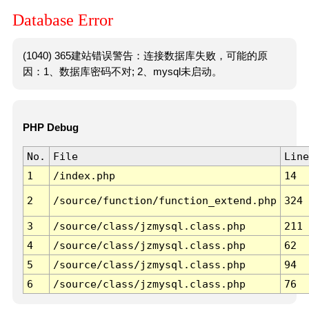
Database Error
(1040) 365建站错误警告：连接数据库失败，可能的原
因：1、数据库密码不对; 2、mysql未启动。
PHP Debug
No.
File
Line
1
/index.php
14
2
/source/function/function_extend.php
324
3
/source/class/jzmysql.class.php
211
4
/source/class/jzmysql.class.php
62
5
/source/class/jzmysql.class.php
94
6
/source/class/jzmysql.class.php
76