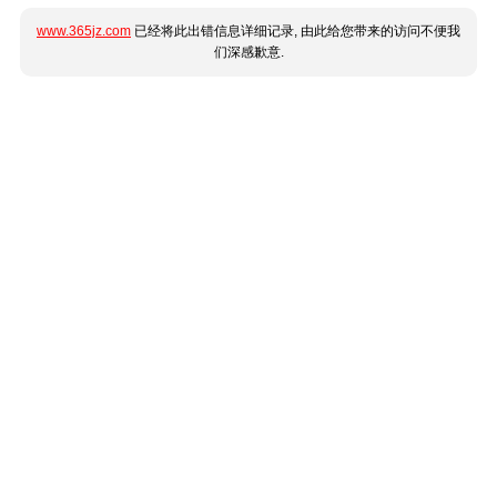
www.365jz.com
已经将此出错信息详细记录, 由此给您带来的访问不便我
们深感歉意.