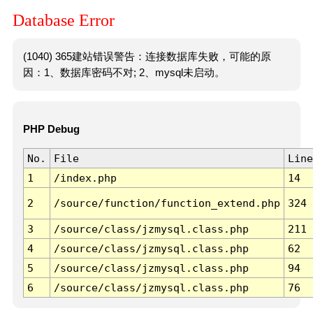
Database Error
(1040) 365建站错误警告：连接数据库失败，可能的原
因：1、数据库密码不对; 2、mysql未启动。
PHP Debug
No.
File
Line
1
/index.php
14
2
/source/function/function_extend.php
324
3
/source/class/jzmysql.class.php
211
4
/source/class/jzmysql.class.php
62
5
/source/class/jzmysql.class.php
94
6
/source/class/jzmysql.class.php
76