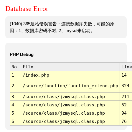
Database Error
(1040) 365建站错误警告：连接数据库失败，可能的原
因：1、数据库密码不对; 2、mysql未启动。
PHP Debug
No.
File
Line
1
/index.php
14
2
/source/function/function_extend.php
324
3
/source/class/jzmysql.class.php
211
4
/source/class/jzmysql.class.php
62
5
/source/class/jzmysql.class.php
94
6
/source/class/jzmysql.class.php
76