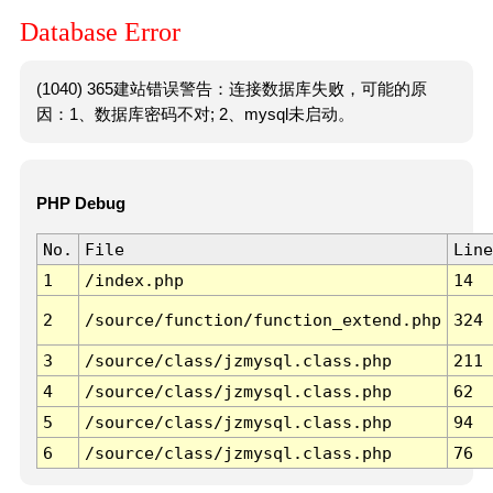
Database Error
(1040) 365建站错误警告：连接数据库失败，可能的原
因：1、数据库密码不对; 2、mysql未启动。
PHP Debug
No.
File
Line
1
/index.php
14
2
/source/function/function_extend.php
324
3
/source/class/jzmysql.class.php
211
4
/source/class/jzmysql.class.php
62
5
/source/class/jzmysql.class.php
94
6
/source/class/jzmysql.class.php
76