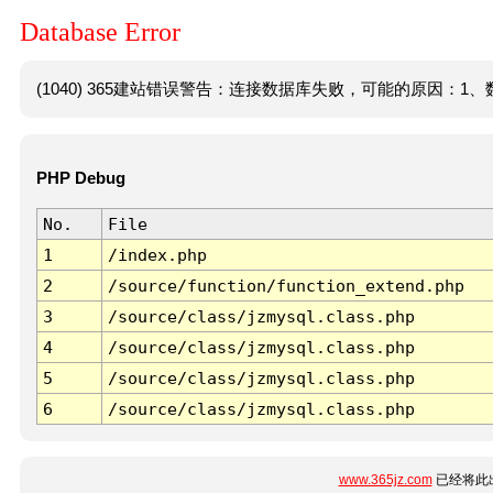
Database Error
(1040) 365建站错误警告：连接数据库失败，可能的原因：1、数
PHP Debug
No.
File
1
/index.php
2
/source/function/function_extend.php
3
/source/class/jzmysql.class.php
4
/source/class/jzmysql.class.php
5
/source/class/jzmysql.class.php
6
/source/class/jzmysql.class.php
www.365jz.com
已经将此