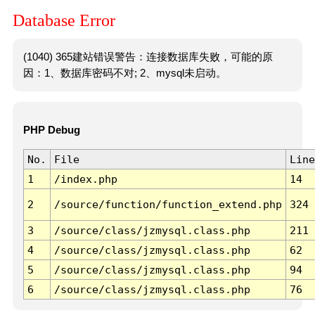
Database Error
(1040) 365建站错误警告：连接数据库失败，可能的原
因：1、数据库密码不对; 2、mysql未启动。
PHP Debug
No.
File
Line
1
/index.php
14
2
/source/function/function_extend.php
324
3
/source/class/jzmysql.class.php
211
4
/source/class/jzmysql.class.php
62
5
/source/class/jzmysql.class.php
94
6
/source/class/jzmysql.class.php
76