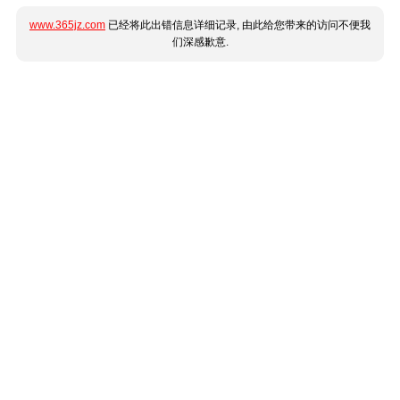
www.365jz.com
已经将此出错信息详细记录, 由此给您带来的访问不便我
们深感歉意.