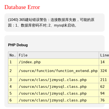
Database Error
(1040) 365建站错误警告：连接数据库失败，可能的原
因：1、数据库密码不对; 2、mysql未启动。
PHP Debug
No.
File
Line
1
/index.php
14
2
/source/function/function_extend.php
324
3
/source/class/jzmysql.class.php
211
4
/source/class/jzmysql.class.php
62
5
/source/class/jzmysql.class.php
94
6
/source/class/jzmysql.class.php
76