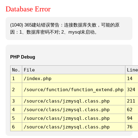
Database Error
(1040) 365建站错误警告：连接数据库失败，可能的原
因：1、数据库密码不对; 2、mysql未启动。
PHP Debug
No.
File
Line
1
/index.php
14
2
/source/function/function_extend.php
324
3
/source/class/jzmysql.class.php
211
4
/source/class/jzmysql.class.php
62
5
/source/class/jzmysql.class.php
94
6
/source/class/jzmysql.class.php
76