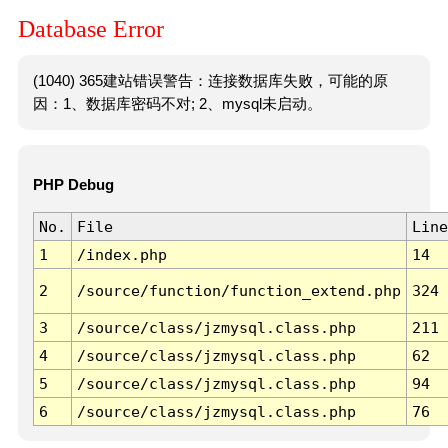
Database Error
(1040) 365建站错误警告：连接数据库失败，可能的原
因：1、数据库密码不对; 2、mysql未启动。
PHP Debug
No.
File
Line
1
/index.php
14
2
/source/function/function_extend.php
324
3
/source/class/jzmysql.class.php
211
4
/source/class/jzmysql.class.php
62
5
/source/class/jzmysql.class.php
94
6
/source/class/jzmysql.class.php
76