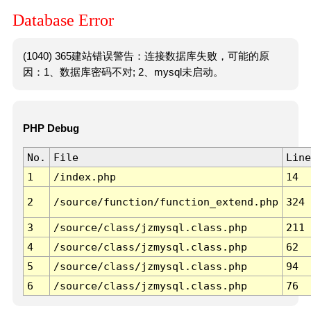
Database Error
(1040) 365建站错误警告：连接数据库失败，可能的原
因：1、数据库密码不对; 2、mysql未启动。
PHP Debug
No.
File
Line
1
/index.php
14
2
/source/function/function_extend.php
324
3
/source/class/jzmysql.class.php
211
4
/source/class/jzmysql.class.php
62
5
/source/class/jzmysql.class.php
94
6
/source/class/jzmysql.class.php
76