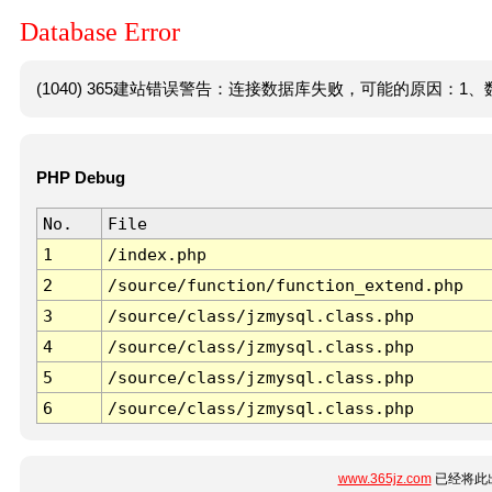
Database Error
(1040) 365建站错误警告：连接数据库失败，可能的原因：1、数
PHP Debug
No.
File
1
/index.php
2
/source/function/function_extend.php
3
/source/class/jzmysql.class.php
4
/source/class/jzmysql.class.php
5
/source/class/jzmysql.class.php
6
/source/class/jzmysql.class.php
www.365jz.com
已经将此