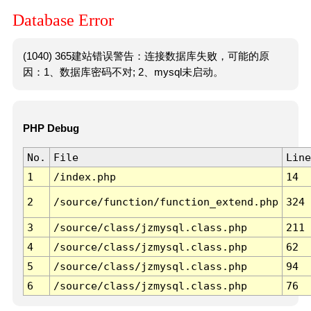
Database Error
(1040) 365建站错误警告：连接数据库失败，可能的原
因：1、数据库密码不对; 2、mysql未启动。
PHP Debug
No.
File
Line
1
/index.php
14
2
/source/function/function_extend.php
324
3
/source/class/jzmysql.class.php
211
4
/source/class/jzmysql.class.php
62
5
/source/class/jzmysql.class.php
94
6
/source/class/jzmysql.class.php
76